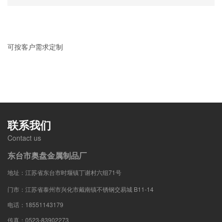
可按客户需求定制
联系我们
Contact us
东台市奥盘金属制品厂
地址：江苏省东台市时堰镇丁谢村六组71号
门市：江苏省泰州市兴化市戴南镇不锈钢交易城 B11-14
电话：18551143179
传真：0523-83902273