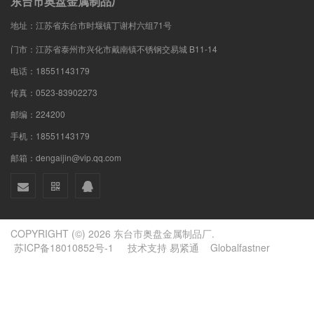
东台市奥盘金属制品厂
地址：江苏省东台市时堰镇丁谢村六组71号
门市：江苏省泰州市兴化市戴南镇不锈钢交易城 B11-14
电话：18551143179
传真：0523-83902273
邮编：224200
手机：18551143179
邮箱：dengaijin@vip.qq.com
COPYRIGHT (©) 2026 东台市奥盘金属制品厂.
苏ICP备18010852号-1
技术支持
易紧通
Globalfastner